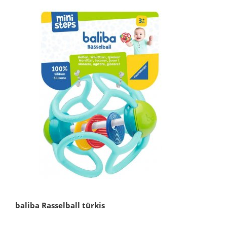
baliba Rasselball türkis