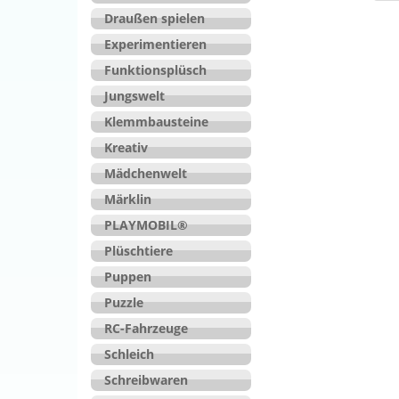
Draußen spielen
Experimentieren
Funktionsplüsch
Jungswelt
Klemmbausteine
Kreativ
Mädchenwelt
Märklin
PLAYMOBIL®
Plüschtiere
Puppen
Puzzle
RC-Fahrzeuge
Schleich
Schreibwaren