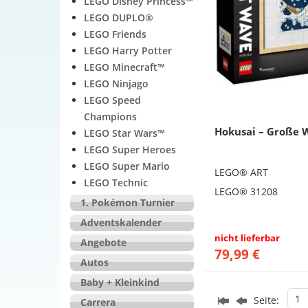
LEGO Disney Princess™
LEGO DUPLO®
LEGO Friends
LEGO Harry Potter
LEGO Minecraft™
LEGO Ninjago
LEGO Speed
Champions
Hokusai – Große 
LEGO Star Wars™
LEGO Super Heroes
LEGO Super Mario
LEGO® ART
LEGO Technic
LEGO® 31208
1. Pokémon Turnier
Adventskalender
nicht lieferbar
Angebote
79,99 €
Autos
Baby + Kleinkind
1
Seite:
Carrera