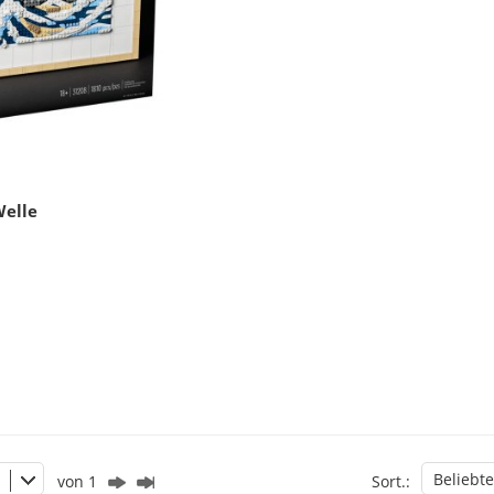
Welle
Beliebte
von 1
Sort.: