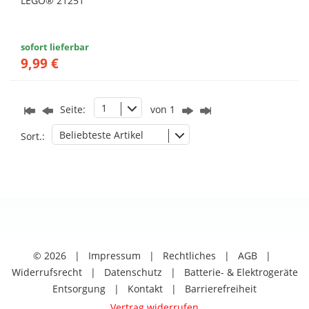
LEGO® 21251
sofort lieferbar
9,99 €
1
Seite:
von 1
Beliebteste Artikel
Sort.:
© 2026
|
Impressum
|
Rechtliches
|
AGB
|
Widerrufsrecht
|
Datenschutz
|
Batterie- & Elektrogeräte
Entsorgung
|
Kontakt
|
Barrierefreiheit
Vertrag widerrufen