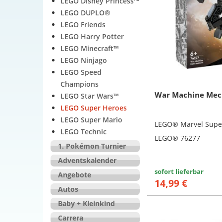
LEGO Disney Princess™
LEGO DUPLO®
LEGO Friends
LEGO Harry Potter
LEGO Minecraft™
LEGO Ninjago
LEGO Speed
Champions
War Machine Mec
LEGO Star Wars™
LEGO Super Heroes
LEGO Super Mario
LEGO® Marvel Supe
LEGO Technic
LEGO® 76277
1. Pokémon Turnier
Adventskalender
sofort lieferbar
Angebote
14,99 €
Autos
Baby + Kleinkind
Carrera