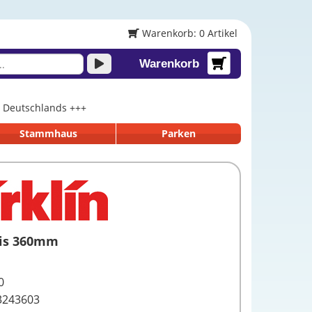
Warenkorb: 0 Artikel
Warenkorb
lb Deutschlands +++
Stammhaus
Parken
eis 360mm
0
3243603