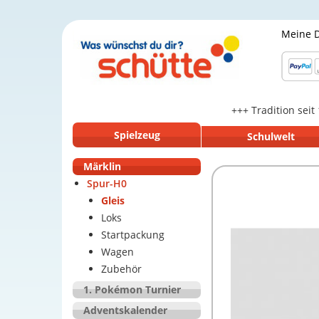
Meine 
+++ Tradition seit
Spielzeug
Schulwelt
Märklin
Spur-H0
Gleis
Loks
Startpackung
Wagen
Zubehör
1. Pokémon Turnier
Adventskalender