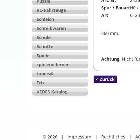
Art.Nr.
2436
Puzzle
Spur / Bauart
H0 /
RC-Fahrzeuge
Art
C-Gl
Schleich
Schreibwaren
360 mm.
Schule
Schütte
Spiele
Achtung!
Nicht fü
spielend lernen
tonies®
< Zurück
Trix
VEDES Katalog
© 2026
|
Impressum
|
Rechtliches
|
A