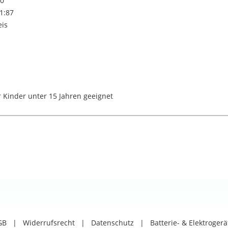
0
 1:87
eis
r Kinder unter 15 Jahren geeignet
GB
|
Widerrufsrecht
|
Datenschutz
|
Batterie- & Elektroger