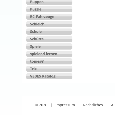
Puppen
Puzzle
RC-Fahrzeuge
Schleich
Schule
Schütte
Spiele
spielend lernen
tonies®
Trix
VEDES Katalog
© 2026
|
Impressum
|
Rechtliches
|
A