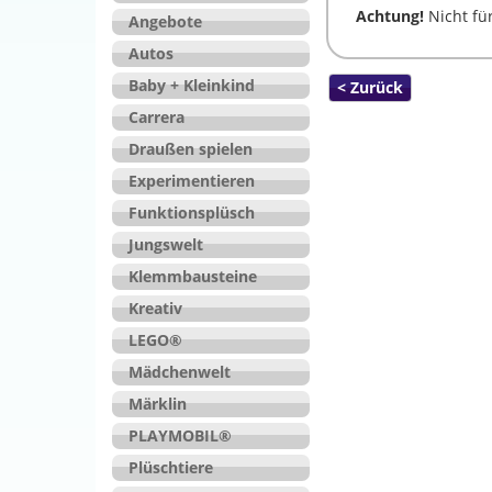
Achtung!
Nicht für
Angebote
Autos
Baby + Kleinkind
< Zurück
Carrera
Draußen spielen
Experimentieren
Funktionsplüsch
Jungswelt
Klemmbausteine
Kreativ
LEGO®
Mädchenwelt
Märklin
PLAYMOBIL®
Plüschtiere