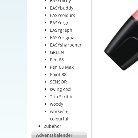
EASYbirdy
EASYbuddy
EASYcolours
EASYergo
EASYgraph
EASYoriginal
EASYsharpener
GREEN
Pen 68
Pen 68 Max
Point 88
SENSOR
swing cool
Trio Scribbi
woody
worker +
colourfull
Zubehör
Adventskalender