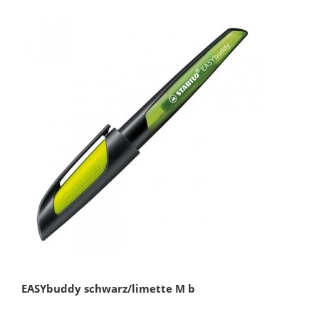
EASYbuddy schwarz/limette M b