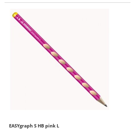
EASYgraph S HB pink L