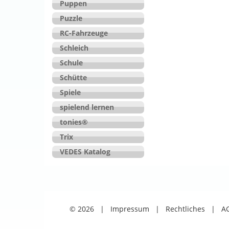
Puppen
Puzzle
RC-Fahrzeuge
Schleich
Schule
Schütte
Spiele
spielend lernen
tonies®
Trix
VEDES Katalog
© 2026
|
Impressum
|
Rechtliches
|
A