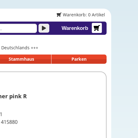
Warenkorb: 0 Artikel
Warenkorb
lb Deutschlands +++
Stammhaus
Parken
er pink R
1
1415880