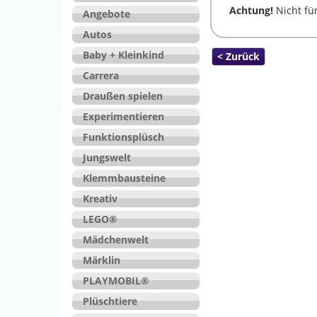
Achtung!
Nicht für
Angebote
Autos
Baby + Kleinkind
< Zurück
Carrera
Draußen spielen
Experimentieren
Funktionsplüsch
Jungswelt
Klemmbausteine
Kreativ
LEGO®
Mädchenwelt
Märklin
PLAYMOBIL®
Plüschtiere