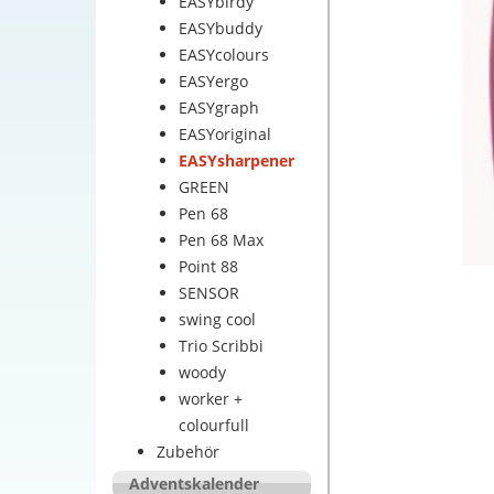
EASYbirdy
EASYbuddy
EASYcolours
EASYergo
EASYgraph
EASYoriginal
EASYsharpener
GREEN
Pen 68
Pen 68 Max
Point 88
SENSOR
swing cool
Trio Scribbi
woody
worker +
colourfull
Zubehör
Adventskalender