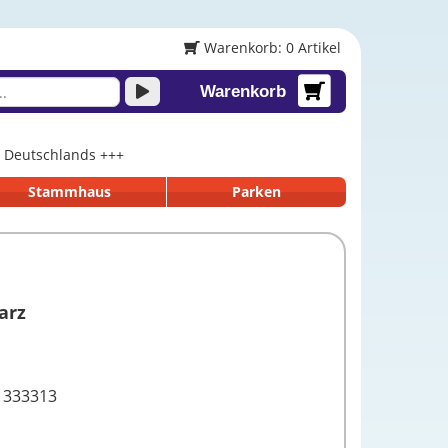
Warenkorb: 0 Artikel
Warenkorb
lb Deutschlands +++
Stammhaus
Parken
arz
1333313