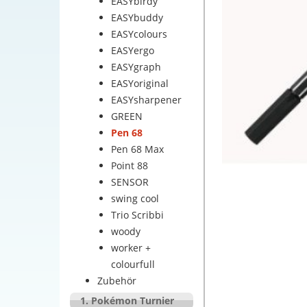
EASYbirdy
EASYbuddy
EASYcolours
EASYergo
EASYgraph
EASYoriginal
EASYsharpener
GREEN
Pen 68
Pen 68 Max
Point 88
SENSOR
swing cool
Trio Scribbi
woody
worker +
colourfull
Zubehör
1. Pokémon Turnier