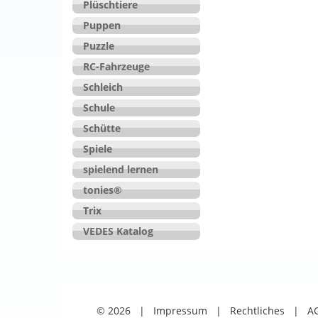
Plüschtiere
Puppen
Puzzle
RC-Fahrzeuge
Schleich
Schule
Schütte
Spiele
spielend lernen
tonies®
Trix
VEDES Katalog
© 2026
|
Impressum
|
Rechtliches
|
A