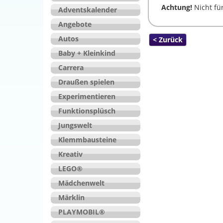
Achtung!
Nicht für
Adventskalender
Angebote
Autos
< Zurück
Baby + Kleinkind
Carrera
Draußen spielen
Experimentieren
Funktionsplüsch
Jungswelt
Klemmbausteine
Kreativ
LEGO®
Mädchenwelt
Märklin
PLAYMOBIL®