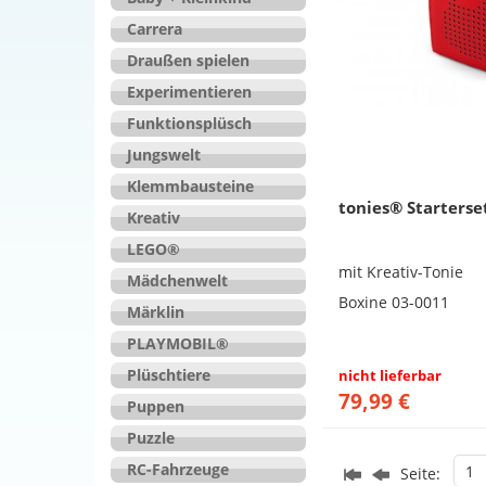
Carrera
Draußen spielen
Experimentieren
Funktionsplüsch
Jungswelt
Klemmbausteine
tonies® Starterse
Kreativ
LEGO®
mit Kreativ-Tonie
Mädchenwelt
Boxine 03-0011
Märklin
PLAYMOBIL®
Plüschtiere
nicht lieferbar
79,99 €
Puppen
Puzzle
RC-Fahrzeuge
1
Seite: