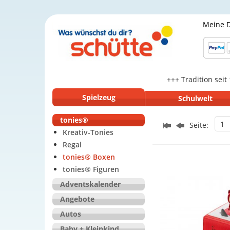
Meine 
+++ Tradition seit
Spielzeug
Schulwelt
tonies®
1
Seite:
Kreativ-Tonies
Regal
tonies® Boxen
tonies® Figuren
Adventskalender
Angebote
Autos
Baby + Kleinkind