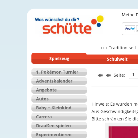
Meine 
+++ Tradition seit
Spielzeug
Schulwelt
1. Pokémon Turnier
1
Seite:
Adventskalender
Angebote
Autos
Hinweis: Es wurden me
Baby + Kleinkind
Aus Geschwindigkeits
Carrera
Bitte schränken Sie di
Draußen spielen
Experimentieren