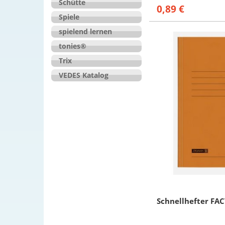
Schütte
0,89 €
Spiele
spielend lernen
tonies®
Trix
VEDES Katalog
Schnellhefter FAC