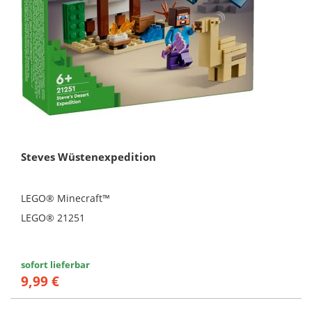
Steves Wüstenexpedition
LEGO® Minecraft™
LEGO® 21251
sofort lieferbar
9,99 €