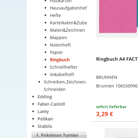
Fotokarton
Hausaufgabenheft
Hefte
Karteikaten&Zubehör
Malen&Zeichnen
Mappen
Notenheft
Papier
Ringbuch A4 FACT
Ringbuch
Schnellhefter
Vokabelheft
BRUNNEN
Schreiben-Zeichnen-
Brunnen 106550996
Schneiden
Edding
Faber-Castell
sofort lieferbar
Lamy
3,29 €
Pelikan
Stabilo
1. Pokémon Turnier