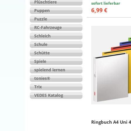
Plüschtiere
sofort lieferbar
6,99 €
Puppen
Puzzle
RC-Fahrzeuge
Schleich
Schule
Schütte
Spiele
spielend lernen
tonies®
Trix
VEDES Katalog
Ringbuch A4 Uni 4