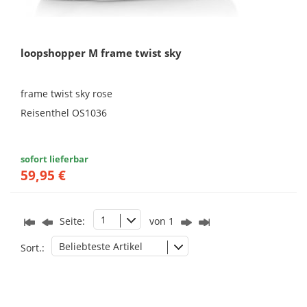
loopshopper M frame twist sky
frame twist sky rose
Reisenthel OS1036
sofort lieferbar
59,95 €
1
Seite:
von 1
Beliebteste Artikel
Sort.: